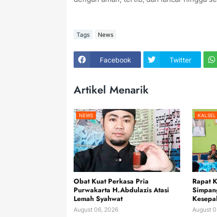
Tags
News
Facebook
Twitter
Artikel Menarik
NEWS
KALSEL
Obat Kuat Perkasa Pria
Rapat 
Purwakarta H.Abdulazis Atasi
Simpan
Lemah Syahwat
Kesepak
August 06, 2026
August 0