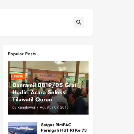
Popular Posts
KEDIRI
Danramil 0819/05 Grati
Hadiri Acara Seleksi
Tilawatil Quran
by
kanglowor
-
Agustus 07, 2018
Satgas RIMPAC
Peringati HUT RI Ke 73