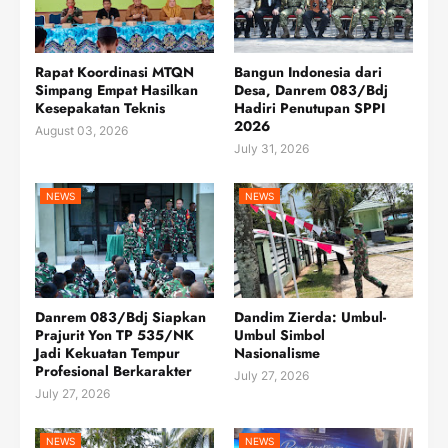
Rapat Koordinasi MTQN
Bangun Indonesia dari
Simpang Empat Hasilkan
Desa, Danrem 083/Bdj
Kesepakatan Teknis
Hadiri Penutupan SPPI
2026
August 03, 2026
July 31, 2026
NEWS
NEWS
Danrem 083/Bdj Siapkan
Dandim Zierda: Umbul-
Prajurit Yon TP 535/NK
Umbul Simbol
Jadi Kekuatan Tempur
Nasionalisme
Profesional Berkarakter
July 27, 2026
July 27, 2026
NEWS
NEWS