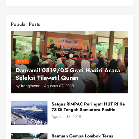
Popular Posts
KEDIRI
Danramil 0819/05 Grati Hadiri Acara
Seleksi Tilawatil Quran
by
kanglowor
-
Agustus 07, 2018
Satgas RIMPAC Peringati HUT RI Ke
73 Di Tengah Samudera Pasific
Agustus 18, 2018
Bantuan Gempa Lombok Terus