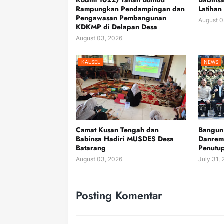
Kodim 1022/Tanah Bumbu
Babins
Rampungkan Pendampingan dan
Latihan
Pengawasan Pembangunan
August 0
KDKMP di Delapan Desa
August 03, 2026
KALSEL
NEWS
Camat Kusan Tengah dan
Bangun 
Babinsa Hadiri MUSDES Desa
Danrem
Batarang
Penutu
August 03, 2026
July 31,
Posting Komentar