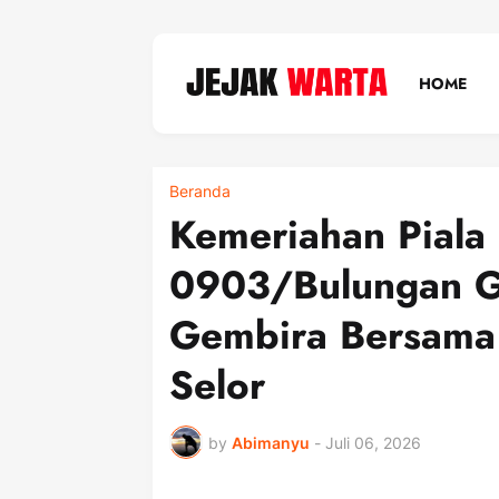
HOME
Beranda
‎Kemeriahan Pial
0903/Bulungan G
Gembira Bersama 
Selor
by
Abimanyu
-
Juli 06, 2026