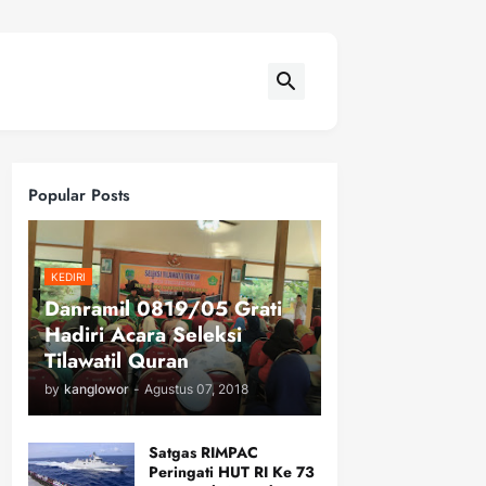
Popular Posts
KEDIRI
Danramil 0819/05 Grati
Hadiri Acara Seleksi
Tilawatil Quran
by
kanglowor
-
Agustus 07, 2018
Satgas RIMPAC
Peringati HUT RI Ke 73