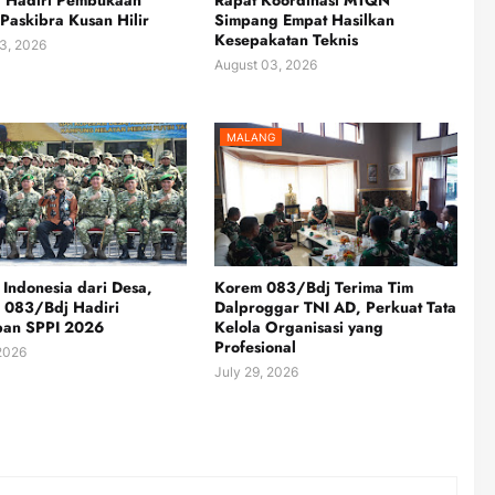
a Hadiri Pembukaan
Rapat Koordinasi MTQN
 Paskibra Kusan Hilir
Simpang Empat Hasilkan
Kesepakatan Teknis
3, 2026
August 03, 2026
MALANG
Indonesia dari Desa,
Korem 083/Bdj Terima Tim
 083/Bdj Hadiri
Dalproggar TNI AD, Perkuat Tata
pan SPPI 2026
Kelola Organisasi yang
Profesional
 2026
July 29, 2026