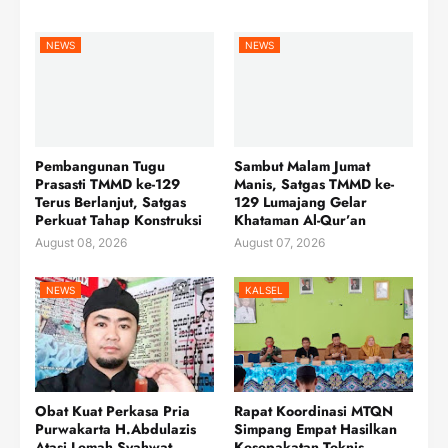
NEWS
NEWS
Pembangunan Tugu
Sambut Malam Jumat
Prasasti TMMD ke-129
Manis, Satgas TMMD ke-
Terus Berlanjut, Satgas
129 Lumajang Gelar
Perkuat Tahap Konstruksi
Khataman Al-Qur’an
August 08, 2026
August 07, 2026
NEWS
KALSEL
Obat Kuat Perkasa Pria
Rapat Koordinasi MTQN
Purwakarta H.Abdulazis
Simpang Empat Hasilkan
Atasi Lemah Syahwat
Kesepakatan Teknis