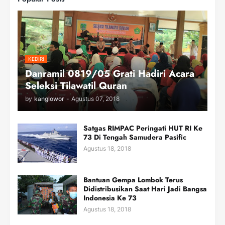
KEDIRI
Danramil 0819/05 Grati Hadiri Acara
Seleksi Tilawatil Quran
by
kanglowor
-
Agustus 07, 2018
Satgas RIMPAC Peringati HUT RI Ke
73 Di Tengah Samudera Pasific
Agustus 18, 2018
Bantuan Gempa Lombok Terus
Didistribusikan Saat Hari Jadi Bangsa
Indonesia Ke 73
Agustus 18, 2018