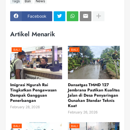
Tags
Bali
News
Facebook
Artikel Menarik
BALI
BALI
Imigrasi Ngurah Rai
Dansatgas TMMD 127
Tingkatkan Pengawasan
Jembrana Pastikan Kualitas
Dampak Gangguan
Jalan di Desa Penyaringan
Penerbangan
Gunakan Standar Teknis
Kuat
February 28, 2026
February 26, 2026
BALI
BALI