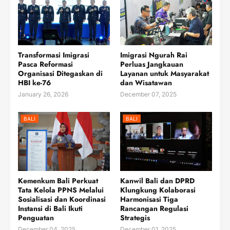
Transformasi Imigrasi
Imigrasi Ngurah Rai
Pasca Reformasi
Perluas Jangkauan
Organisasi Ditegaskan di
Layanan untuk Masyarakat
HBI ke-76
dan Wisatawan
January 26, 2026
December 07, 2025
BALI
BALI
Kemenkum Bali Perkuat
Kanwil Bali dan DPRD
Tata Kelola PPNS Melalui
Klungkung Kolaborasi
Sosialisasi dan Koordinasi
Harmonisasi Tiga
Instansi di Bali Ikuti
Rancangan Regulasi
Penguatan
Strategis
December 04, 2025
December 01, 2025