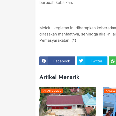
berbuah kebaikan.
Melalui kegiatan ini diharapkan keberada
dirasakan manfaatnya, sehingga nilai-nila
Pemasyarakatan. (*)
Facebook
Twitter
Artikel Menarik
TANAH BUMBU
KALSEL