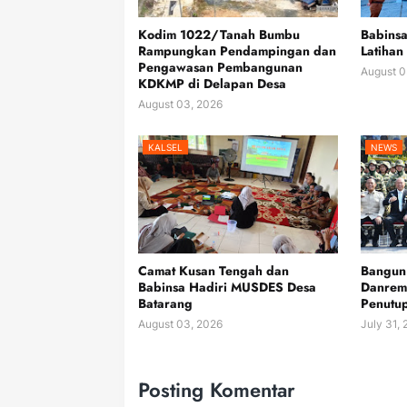
Kodim 1022/Tanah Bumbu
Babins
Rampungkan Pendampingan dan
Latihan
Pengawasan Pembangunan
August 0
KDKMP di Delapan Desa
August 03, 2026
KALSEL
NEWS
Camat Kusan Tengah dan
Bangun 
Babinsa Hadiri MUSDES Desa
Danrem
Batarang
Penutu
August 03, 2026
July 31,
Posting Komentar