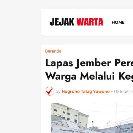
HOME
Beranda
Lapas Jember Per
Warga Melalui Keg
by
Nugroho Tatag Yuwono
-
Oktober 