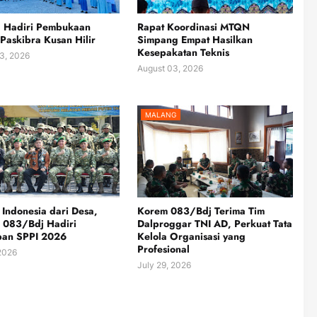
a Hadiri Pembukaan
Rapat Koordinasi MTQN
 Paskibra Kusan Hilir
Simpang Empat Hasilkan
Kesepakatan Teknis
3, 2026
August 03, 2026
MALANG
Indonesia dari Desa,
Korem 083/Bdj Terima Tim
 083/Bdj Hadiri
Dalproggar TNI AD, Perkuat Tata
pan SPPI 2026
Kelola Organisasi yang
Profesional
 2026
July 29, 2026