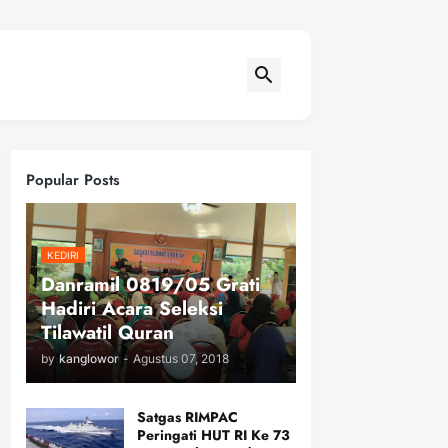
Popular Posts
KEDIRI
Danramil 0819/05 Grati
Hadiri Acara Seleksi
Tilawatil Quran
by
kanglowor
-
Agustus 07, 2018
Satgas RIMPAC
Peringati HUT RI Ke 73