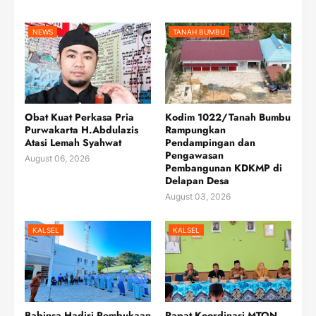
NEWS
TANAH BUMBU
Obat Kuat Perkasa Pria
Kodim 1022/Tanah Bumbu
Purwakarta H.Abdulazis
Rampungkan
Atasi Lemah Syahwat
Pendampingan dan
Pengawasan
August 06, 2026
Pembangunan KDKMP di
Delapan Desa
August 03, 2026
KALSEL
KALSEL
Babinsa Hadiri Pembukaan
Rapat Koordinasi MTQN