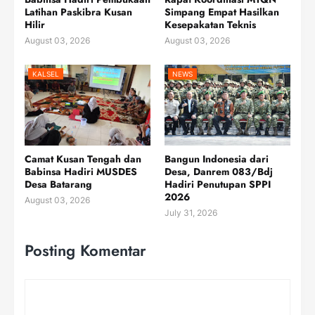
Latihan Paskibra Kusan
Simpang Empat Hasilkan
Hilir
Kesepakatan Teknis
August 03, 2026
August 03, 2026
KALSEL
NEWS
Camat Kusan Tengah dan
Bangun Indonesia dari
Babinsa Hadiri MUSDES
Desa, Danrem 083/Bdj
Desa Batarang
Hadiri Penutupan SPPI
2026
August 03, 2026
July 31, 2026
Posting Komentar