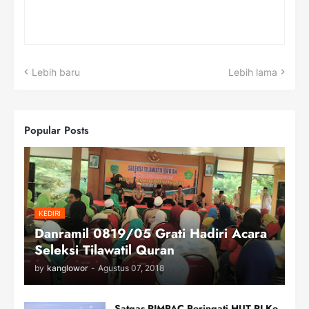
Lebih baru
Lebih lama
Popular Posts
KEDIRI
Danramil 0819/05 Grati Hadiri Acara
Seleksi Tilawatil Quran
by
kanglowor
-
Agustus 07, 2018
Satgas RIMPAC Peringati HUT RI Ke