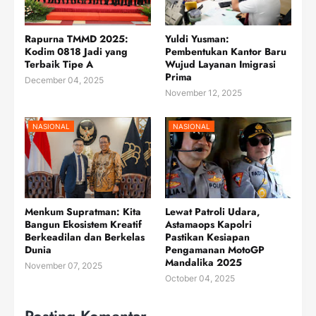
Rapurna TMMD 2025:
Yuldi Yusman:
Kodim 0818 Jadi yang
Pembentukan Kantor Baru
Terbaik Tipe A
Wujud Layanan Imigrasi
Prima
December 04, 2025
November 12, 2025
NASIONAL
NASIONAL
Menkum Supratman: Kita
Lewat Patroli Udara,
Bangun Ekosistem Kreatif
Astamaops Kapolri
Berkeadilan dan Berkelas
Pastikan Kesiapan
Dunia
Pengamanan MotoGP
Mandalika 2025
November 07, 2025
October 04, 2025