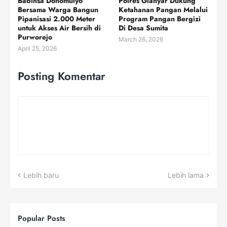
Babinsa Donomulyo
Polres Gianyar Dukung
Bersama Warga Bangun
Ketahanan Pangan Melalui
Pipanisasi 2.000 Meter
Program Pangan Bergizi
untuk Akses Air Bersih di
Di Desa Sumita
Purworejo
March 26, 2026
April 25, 2026
Posting Komentar
Lebih baru
Lebih lama
Popular Posts