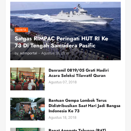
BERITA
Satgas RIMPAC Peringati HUT RI Ke
73 Di Tengah Samudera Pasific
by
admportal
-
Agustus 18, 2018
Danramil 0819/05 Grati Hadiri
Acara Seleksi Tilawatil Quran
Agustus 07, 2018
Bantuan Gempa Lombok Terus
Didistribusikan Saat Hari Jadi Bangsa
Indonesia Ke 73
Agustus 18, 2018
Rapat Anggota Tahunan (RAT)