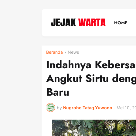
HOME
Beranda
News
Indahnya Kebers
Angkut Sirtu den
Baru
by
Nugroho Tatag Yuwono
-
Mei 10, 2