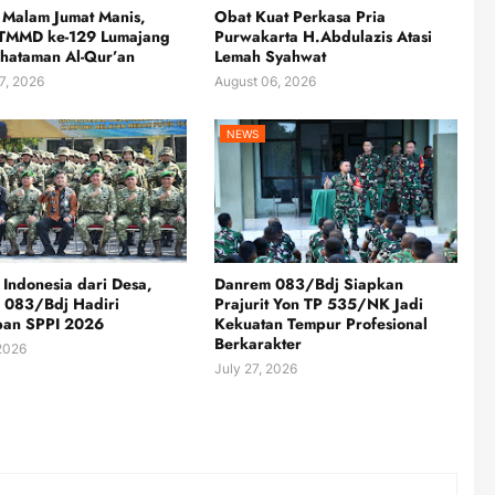
 Malam Jumat Manis,
Obat Kuat Perkasa Pria
 TMMD ke-129 Lumajang
Purwakarta H.Abdulazis Atasi
hataman Al-Qur’an
Lemah Syahwat
7, 2026
August 06, 2026
NEWS
Indonesia dari Desa,
Danrem 083/Bdj Siapkan
 083/Bdj Hadiri
Prajurit Yon TP 535/NK Jadi
pan SPPI 2026
Kekuatan Tempur Profesional
Berkarakter
 2026
July 27, 2026