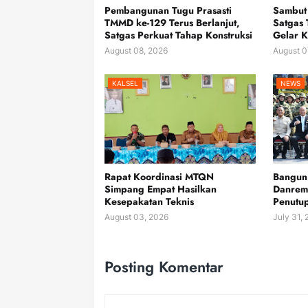
Pembangunan Tugu Prasasti
Sambut
TMMD ke-129 Terus Berlanjut,
Satgas
Satgas Perkuat Tahap Konstruksi
Gelar K
August 08, 2026
August 0
KALSEL
NEWS
Rapat Koordinasi MTQN
Bangun 
Simpang Empat Hasilkan
Danrem
Kesepakatan Teknis
Penutu
August 03, 2026
July 31,
Posting Komentar