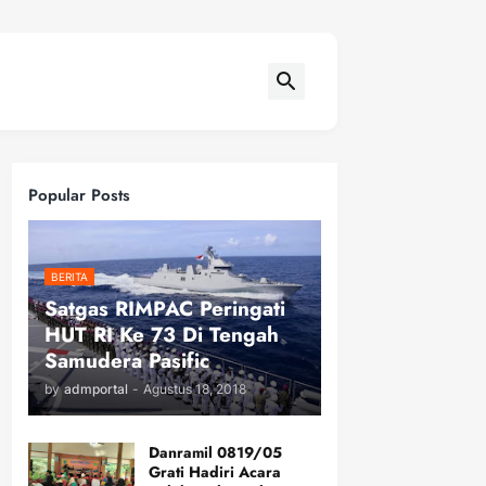
Popular Posts
BERITA
Satgas RIMPAC Peringati
HUT RI Ke 73 Di Tengah
Samudera Pasific
by
admportal
-
Agustus 18, 2018
Danramil 0819/05
Grati Hadiri Acara