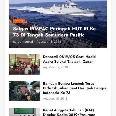
BERITA
Satgas RIMPAC Peringati HUT RI Ke
73 Di Tengah Samudera Pasific
by
admportal
-
Agustus 18, 2018
Danramil 0819/05 Grati Hadiri
Acara Seleksi Tilawatil Quran
Agustus 07, 2018
Bantuan Gempa Lombok Terus
Didistribusikan Saat Hari Jadi Bangsa
Indonesia Ke 73
Agustus 18, 2018
Rapat Anggota Tahunan (RAT)
Digelar Kodim 0819/Pasuruan