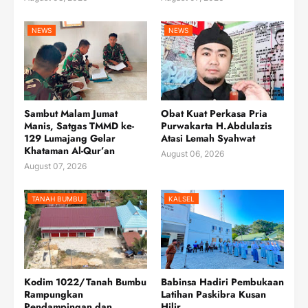
NEWS
NEWS
Sambut Malam Jumat
Obat Kuat Perkasa Pria
Manis, Satgas TMMD ke-
Purwakarta H.Abdulazis
129 Lumajang Gelar
Atasi Lemah Syahwat
Khataman Al-Qur’an
August 06, 2026
August 07, 2026
TANAH BUMBU
KALSEL
Kodim 1022/Tanah Bumbu
Babinsa Hadiri Pembukaan
Rampungkan
Latihan Paskibra Kusan
Pendampingan dan
Hilir