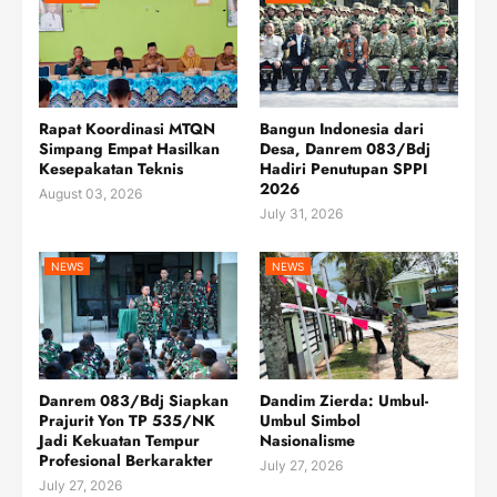
Rapat Koordinasi MTQN
Bangun Indonesia dari
Simpang Empat Hasilkan
Desa, Danrem 083/Bdj
Kesepakatan Teknis
Hadiri Penutupan SPPI
2026
August 03, 2026
July 31, 2026
NEWS
NEWS
Danrem 083/Bdj Siapkan
Dandim Zierda: Umbul-
Prajurit Yon TP 535/NK
Umbul Simbol
Jadi Kekuatan Tempur
Nasionalisme
Profesional Berkarakter
July 27, 2026
July 27, 2026