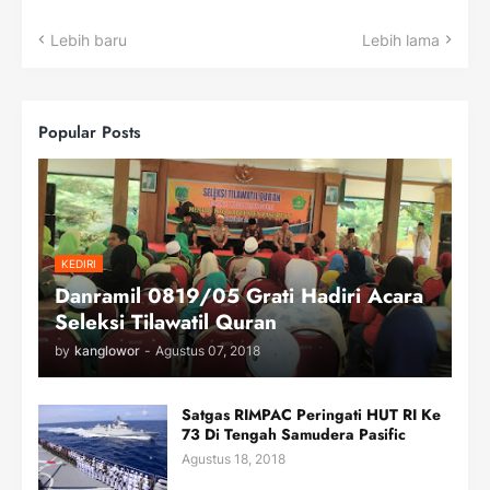
Lebih baru
Lebih lama
Popular Posts
KEDIRI
Danramil 0819/05 Grati Hadiri Acara
Seleksi Tilawatil Quran
by
kanglowor
-
Agustus 07, 2018
Satgas RIMPAC Peringati HUT RI Ke
73 Di Tengah Samudera Pasific
Agustus 18, 2018