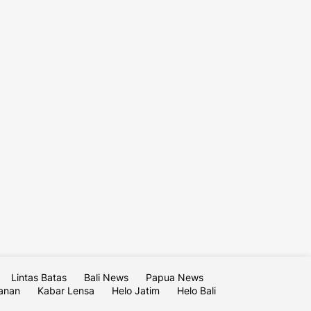
Lintas Batas
Bali News
Papua News
lanan
Kabar Lensa
Helo Jatim
Helo Bali