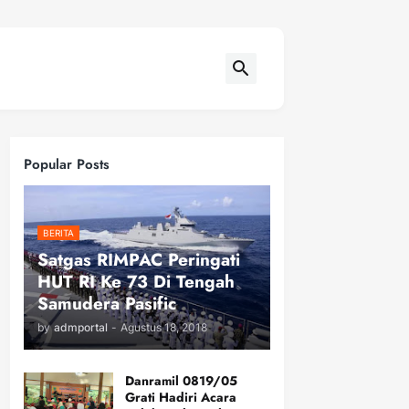
Popular Posts
BERITA
Satgas RIMPAC Peringati
HUT RI Ke 73 Di Tengah
Samudera Pasific
by
admportal
-
Agustus 18, 2018
Danramil 0819/05
Grati Hadiri Acara