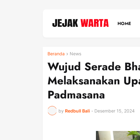
HOME
Beranda
News
Wujud Serade Bhak
Melaksanakan Upa
Padmasana
by
Redbull Bali
-
Desember 15, 2024