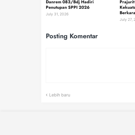
Danrem 083/Bdj Hadiri
Prajuri
Penutupan SPPI 2026
Kekuata
Berkara
July 31, 2026
July 27,
Posting Komentar
Lebih baru