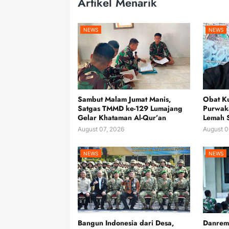
Artikel Menarik
NEWS
NEWS
Sambut Malam Jumat Manis,
Obat Ku
Satgas TMMD ke-129 Lumajang
Purwaka
Gelar Khataman Al-Qur’an
Lemah 
August 07, 2026
August 0
NEWS
NEWS
Bangun Indonesia dari Desa,
Danrem