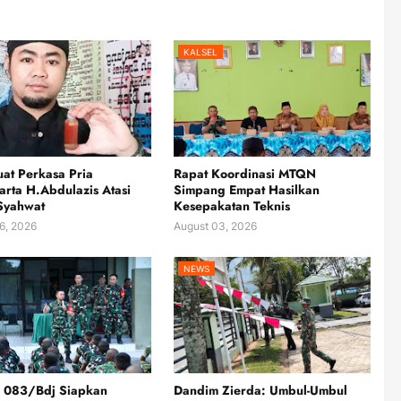
KALSEL
at Perkasa Pria
Rapat Koordinasi MTQN
rta H.Abdulazis Atasi
Simpang Empat Hasilkan
Syahwat
Kesepakatan Teknis
6, 2026
August 03, 2026
NEWS
 083/Bdj Siapkan
Dandim Zierda: Umbul-Umbul