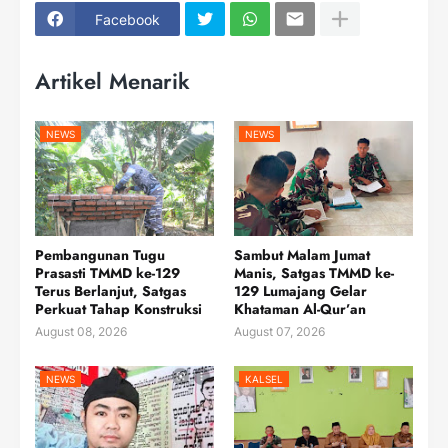
Facebook
Artikel Menarik
NEWS
NEWS
Pembangunan Tugu
Sambut Malam Jumat
Prasasti TMMD ke-129
Manis, Satgas TMMD ke-
Terus Berlanjut, Satgas
129 Lumajang Gelar
Perkuat Tahap Konstruksi
Khataman Al-Qur’an
August 08, 2026
August 07, 2026
NEWS
KALSEL