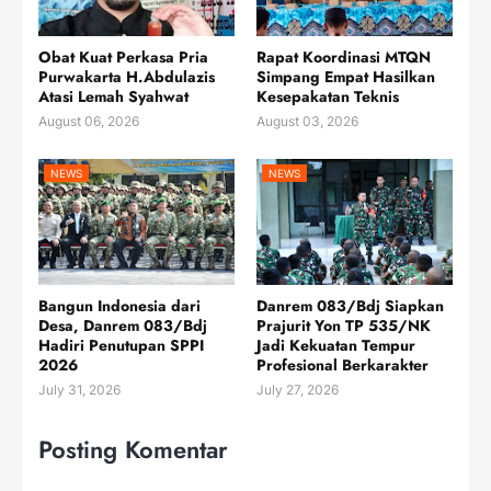
Obat Kuat Perkasa Pria
Rapat Koordinasi MTQN
Purwakarta H.Abdulazis
Simpang Empat Hasilkan
Atasi Lemah Syahwat
Kesepakatan Teknis
August 06, 2026
August 03, 2026
NEWS
NEWS
Bangun Indonesia dari
Danrem 083/Bdj Siapkan
Desa, Danrem 083/Bdj
Prajurit Yon TP 535/NK
Hadiri Penutupan SPPI
Jadi Kekuatan Tempur
2026
Profesional Berkarakter
July 31, 2026
July 27, 2026
Posting Komentar