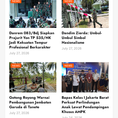
NEWS
NEWS
Danrem 083/Bdj Siapkan
Dandim Zierda: Umbul-
Prajurit Yon TP 535/NK
Umbul Simbol
Jadi Kekuatan Tempur
Nasionalisme
Profesional Berkarakter
July 27, 2026
July 27, 2026
NEWS
NEWS
Gotong Royong Warnai
Bapas Kelas I Jakarta Barat
Pembangunan Jembatan
Perkuat Perlindungan
Garuda di Tanete
Anak Lewat Pendampingan
Khusus AMPK
July 27, 2026
July 24, 2026