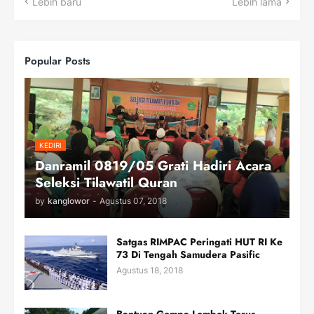
Lebih baru
Lebih lama
Popular Posts
KEDIRI
Danramil 0819/05 Grati Hadiri Acara
Seleksi Tilawatil Quran
by
kanglowor
-
Agustus 07, 2018
Satgas RIMPAC Peringati HUT RI Ke
73 Di Tengah Samudera Pasific
Agustus 18, 2018
Bantuan Gempa Lombok Terus