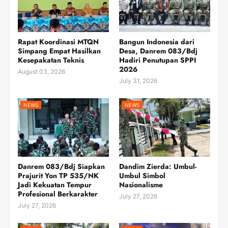
Rapat Koordinasi MTQN
Bangun Indonesia dari
Simpang Empat Hasilkan
Desa, Danrem 083/Bdj
Kesepakatan Teknis
Hadiri Penutupan SPPI
2026
August 03, 2026
July 31, 2026
NEWS
NEWS
Danrem 083/Bdj Siapkan
Dandim Zierda: Umbul-
Prajurit Yon TP 535/NK
Umbul Simbol
Jadi Kekuatan Tempur
Nasionalisme
Profesional Berkarakter
July 27, 2026
July 27, 2026