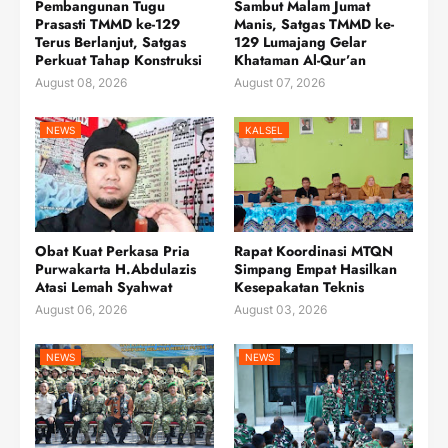
Pembangunan Tugu
Sambut Malam Jumat
Prasasti TMMD ke-129
Manis, Satgas TMMD ke-
Terus Berlanjut, Satgas
129 Lumajang Gelar
Perkuat Tahap Konstruksi
Khataman Al-Qur’an
August 08, 2026
August 07, 2026
NEWS
KALSEL
Obat Kuat Perkasa Pria
Rapat Koordinasi MTQN
Purwakarta H.Abdulazis
Simpang Empat Hasilkan
Atasi Lemah Syahwat
Kesepakatan Teknis
August 06, 2026
August 03, 2026
NEWS
NEWS