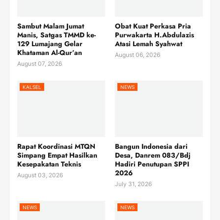
Sambut Malam Jumat
Obat Kuat Perkasa Pria
Manis, Satgas TMMD ke-
Purwakarta H.Abdulazis
129 Lumajang Gelar
Atasi Lemah Syahwat
Khataman Al-Qur’an
August 06, 2026
August 07, 2026
KALSEL
NEWS
Rapat Koordinasi MTQN
Bangun Indonesia dari
Simpang Empat Hasilkan
Desa, Danrem 083/Bdj
Kesepakatan Teknis
Hadiri Penutupan SPPI
2026
August 03, 2026
July 31, 2026
NEWS
NEWS