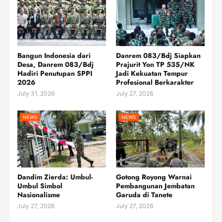
Bangun Indonesia dari
Danrem 083/Bdj Siapkan
Desa, Danrem 083/Bdj
Prajurit Yon TP 535/NK
Hadiri Penutupan SPPI
Jadi Kekuatan Tempur
2026
Profesional Berkarakter
July 31, 2026
July 27, 2026
NEWS
NEWS
Dandim Zierda: Umbul-
Gotong Royong Warnai
Umbul Simbol
Pembangunan Jembatan
Nasionalisme
Garuda di Tanete
July 27, 2026
July 27, 2026