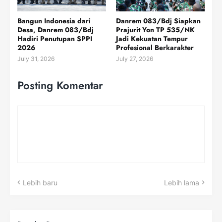
Bangun Indonesia dari
Danrem 083/Bdj Siapkan
Desa, Danrem 083/Bdj
Prajurit Yon TP 535/NK
Hadiri Penutupan SPPI
Jadi Kekuatan Tempur
2026
Profesional Berkarakter
July 31, 2026
July 27, 2026
Posting Komentar
Lebih baru
Lebih lama