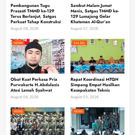
Pembangunan Tugu
Sambut Malam Jumat
Prasasti TMMD ke-129
Manis, Satgas TMMD ke-
Terus Berlanjut, Satgas
129 Lumajang Gelar
Perkuat Tahap Konstruksi
Khataman Al-Qur’an
August 08, 2026
August 07, 2026
NEWS
KALSEL
Obat Kuat Perkasa Pria
Rapat Koordinasi MTQN
Purwakarta H.Abdulazis
Simpang Empat Hasilkan
Atasi Lemah Syahwat
Kesepakatan Teknis
August 06, 2026
August 03, 2026
NEWS
NEWS