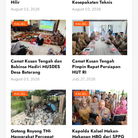
Hilir
Kesepakatan Teknis
August 03, 2026
August 03, 2026
KALSEL
KALSEL
Camat Kusan Tengah dan
Camat Kusan Tengah
Babinsa Hadiri MUSDES
Pimpin Rapat Persiapan
Desa Batarang
HUT RI
August 03, 2026
July 27, 2026
KALSEL
KALSEL
Gotong Royong TNI-
Kapolda Kalsel Makan-
Masyarakat Percepat
Makanan MBG dari SPPG