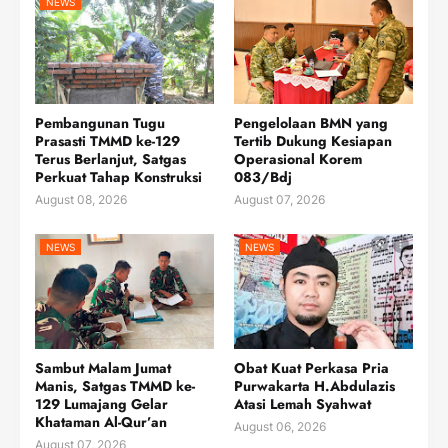
NEWS
Pembangunan Tugu
Pengelolaan BMN yang
Prasasti TMMD ke-129
Tertib Dukung Kesiapan
Terus Berlanjut, Satgas
Operasional Korem
Perkuat Tahap Konstruksi
083/Bdj
August 08, 2026
August 07, 2026
NEWS
NEWS
Sambut Malam Jumat
Obat Kuat Perkasa Pria
Manis, Satgas TMMD ke-
Purwakarta H.Abdulazis
129 Lumajang Gelar
Atasi Lemah Syahwat
Khataman Al-Qur’an
August 06, 2026
August 07, 2026