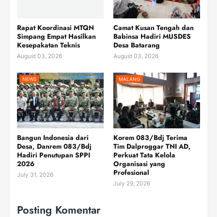
Rapat Koordinasi MTQN
Camat Kusan Tengah dan
Simpang Empat Hasilkan
Babinsa Hadiri MUSDES
Kesepakatan Teknis
Desa Batarang
August 03, 2026
August 03, 2026
NEWS
MALANG
Bangun Indonesia dari
Korem 083/Bdj Terima
Desa, Danrem 083/Bdj
Tim Dalproggar TNI AD,
Hadiri Penutupan SPPI
Perkuat Tata Kelola
2026
Organisasi yang
Profesional
July 31, 2026
July 29, 2026
Posting Komentar