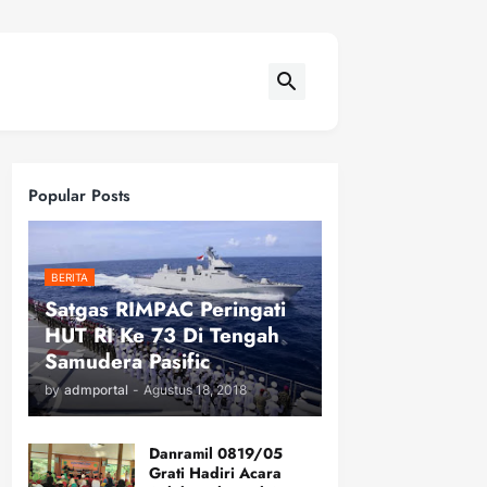
Popular Posts
BERITA
Satgas RIMPAC Peringati
HUT RI Ke 73 Di Tengah
Samudera Pasific
by
admportal
-
Agustus 18, 2018
Danramil 0819/05
Grati Hadiri Acara