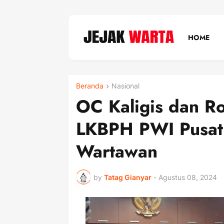
HOME
Beranda
Nasional
OC Kaligis dan R
LKBPH PWI Pusat 
Wartawan
by
Tatag Gianyar
-
Agustus 08, 2024