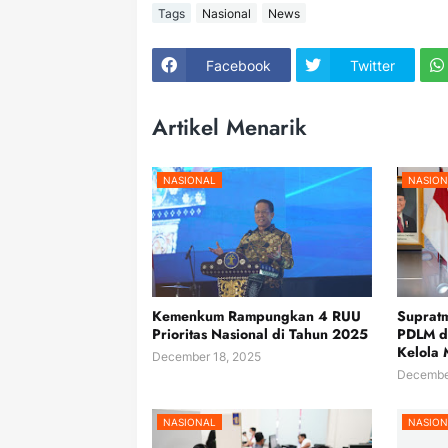
Tags
Nasional
News
Facebook
Twitter
Artikel Menarik
NASIONAL
NASION
Kemenkum Rampungkan 4 RUU
Supratm
Prioritas Nasional di Tahun 2025
PDLM d
Kelola 
December 18, 2025
December
NASIONAL
NASION