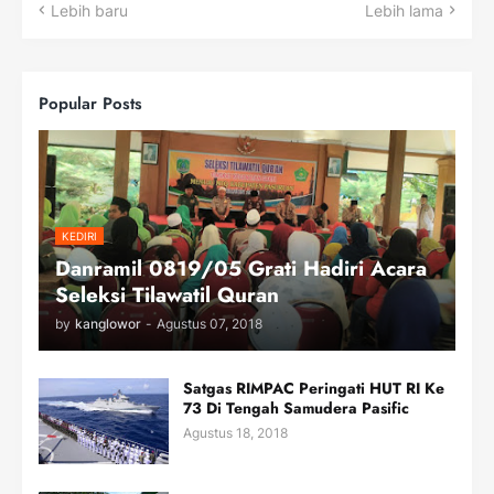
Lebih baru
Lebih lama
Popular Posts
KEDIRI
Danramil 0819/05 Grati Hadiri Acara
Seleksi Tilawatil Quran
by
kanglowor
-
Agustus 07, 2018
Satgas RIMPAC Peringati HUT RI Ke
73 Di Tengah Samudera Pasific
Agustus 18, 2018