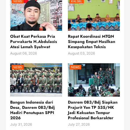
NEWS
KALSEL
Obat Kuat Perkasa Pria
Rapat Koordinasi MTQN
Purwakarta H.Abdulazis
Simpang Empat Hasilkan
Atasi Lemah Syahwat
Kesepakatan Teknis
August 06, 2026
August 03, 2026
NEWS
NEWS
Bangun Indonesia dari
Danrem 083/Bdj Siapkan
Desa, Danrem 083/Bdj
Prajurit Yon TP 535/NK
Hadiri Penutupan SPPI
Jadi Kekuatan Tempur
2026
Profesional Berkarakter
July 31, 2026
July 27, 2026