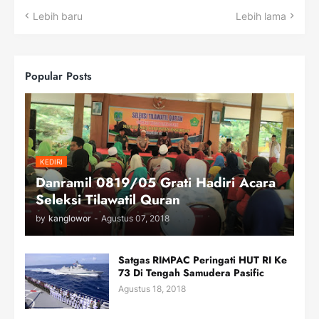
Lebih baru
Lebih lama
Popular Posts
KEDIRI
Danramil 0819/05 Grati Hadiri Acara
Seleksi Tilawatil Quran
by
kanglowor
-
Agustus 07, 2018
Satgas RIMPAC Peringati HUT RI Ke
73 Di Tengah Samudera Pasific
Agustus 18, 2018