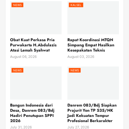
NEWS
KALSEL
Obat Kuat Perkasa Pria
Rapat Koordinasi MTQN
Purwakarta H.Abdulazis
Simpang Empat Hasilkan
Atasi Lemah Syahwat
Kesepakatan Teknis
August 06, 2026
August 03, 2026
NEWS
NEWS
Bangun Indonesia dari
Danrem 083/Bdj Siapkan
Desa, Danrem 083/Bdj
Prajurit Yon TP 535/NK
Hadiri Penutupan SPPI
Jadi Kekuatan Tempur
2026
Profesional Berkarakter
July 31, 2026
July 27, 2026