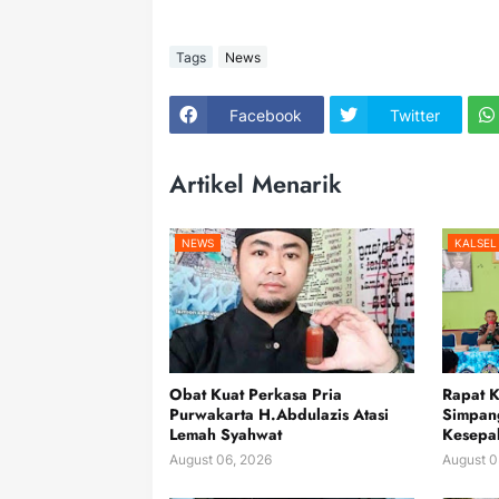
Tags
News
Facebook
Twitter
Artikel Menarik
NEWS
KALSEL
Obat Kuat Perkasa Pria
Rapat 
Purwakarta H.Abdulazis Atasi
Simpan
Lemah Syahwat
Kesepak
August 06, 2026
August 0