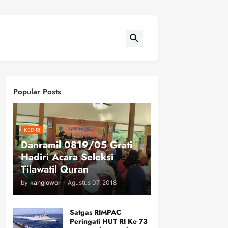
Popular Posts
KEDIRI
Danramil 0819/05 Grati
Hadiri Acara Seleksi
Tilawatil Quran
by
kanglowor
-
Agustus 07, 2018
Satgas RIMPAC
Peringati HUT RI Ke 73