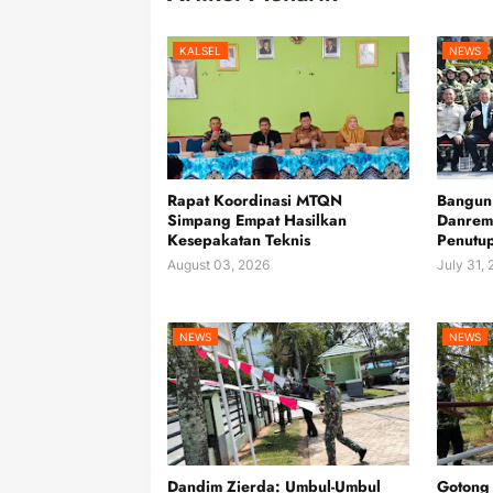
KALSEL
NEWS
Rapat Koordinasi MTQN
Bangun 
Simpang Empat Hasilkan
Danrem
Kesepakatan Teknis
Penutu
August 03, 2026
July 31,
NEWS
NEWS
Dandim Zierda: Umbul-Umbul
Gotong