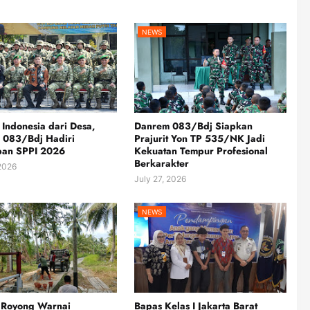
NEWS
Indonesia dari Desa,
Danrem 083/Bdj Siapkan
 083/Bdj Hadiri
Prajurit Yon TP 535/NK Jadi
pan SPPI 2026
Kekuatan Tempur Profesional
Berkarakter
 2026
July 27, 2026
NEWS
 Royong Warnai
Bapas Kelas I Jakarta Barat