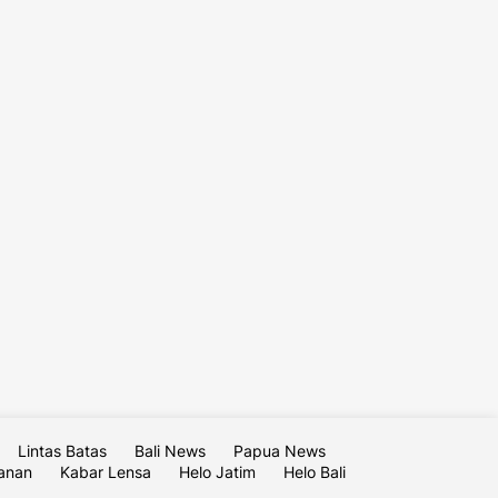
Lintas Batas
Bali News
Papua News
lanan
Kabar Lensa
Helo Jatim
Helo Bali