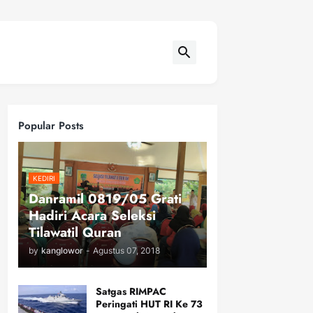
Popular Posts
KEDIRI
Danramil 0819/05 Grati
Hadiri Acara Seleksi
Tilawatil Quran
by
kanglowor
-
Agustus 07, 2018
Satgas RIMPAC
Peringati HUT RI Ke 73