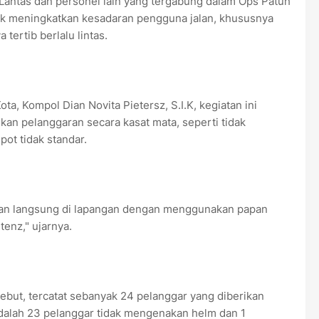
 Lantas dan personel lain yang tergabung dalam Ops Patuh
tuk meningkatkan kesadaran pengguna jalan, khususnya
tertib berlalu lintas.
ta, Kompol Dian Novita Pietersz, S.I.K, kegiatan ini
an pelanggaran secara kasat mata, seperti tidak
t tidak standar.
an langsung di lapangan dengan menggunakan papan
enz," ujarnya.
sebut, tercatat sebanyak 24 pelanggar yang diberikan
adalah 23 pelanggar tidak mengenakan helm dan 1