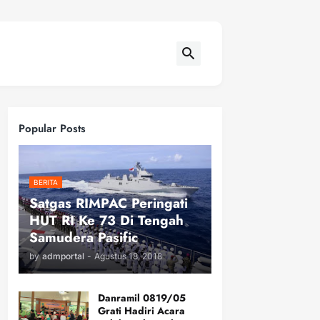
Popular Posts
BERITA
Satgas RIMPAC Peringati
HUT RI Ke 73 Di Tengah
Samudera Pasific
by
admportal
-
Agustus 18, 2018
Danramil 0819/05
Grati Hadiri Acara