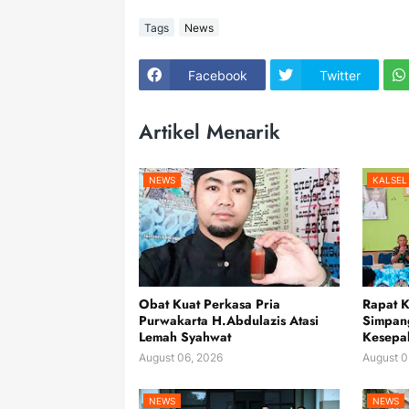
Tags
News
Facebook
Twitter
Artikel Menarik
NEWS
KALSEL
Obat Kuat Perkasa Pria
Rapat 
Purwakarta H.Abdulazis Atasi
Simpan
Lemah Syahwat
Kesepak
August 06, 2026
August 0
NEWS
NEWS