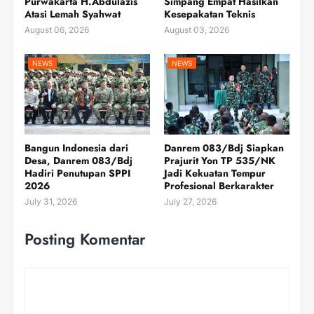
Purwakarta H.Abdulazis
Simpang Empat Hasilkan
Atasi Lemah Syahwat
Kesepakatan Teknis
August 06, 2026
August 03, 2026
NEWS
NEWS
Bangun Indonesia dari
Danrem 083/Bdj Siapkan
Desa, Danrem 083/Bdj
Prajurit Yon TP 535/NK
Hadiri Penutupan SPPI
Jadi Kekuatan Tempur
2026
Profesional Berkarakter
July 31, 2026
July 27, 2026
Posting Komentar