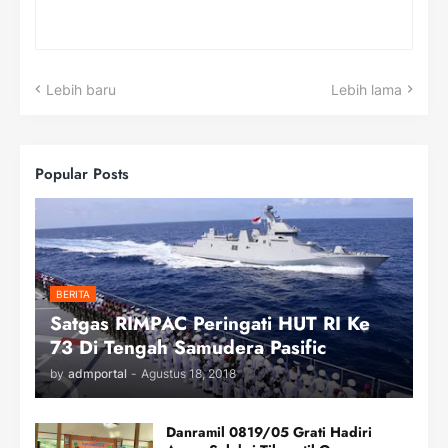
Lebih baru
Lebih lama
Popular Posts
BERITA
Satgas RIMPAC Peringati HUT RI Ke
73 Di Tengah Samudera Pasific
by
admportal
-
Agustus 18, 2018
Danramil 0819/05 Grati Hadiri